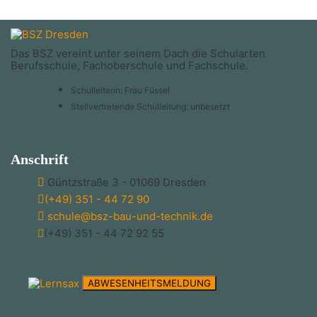
Das BSZ vereint unter seinem Dach die Schularten
Berufsschule, Fachoberschule und Fachschule.
Schulleiterin: Frau Füssel
Stellvertretende Schulleitung: unbesetzt
Anschrift
Güntzstraße 3 - 01069 Dresden
(+49) 351 - 44 72 90
schule@bsz-bau-und-technik.de
(+49) 351 - 44 72 92 55
ABWESENHEITSMELDUNG