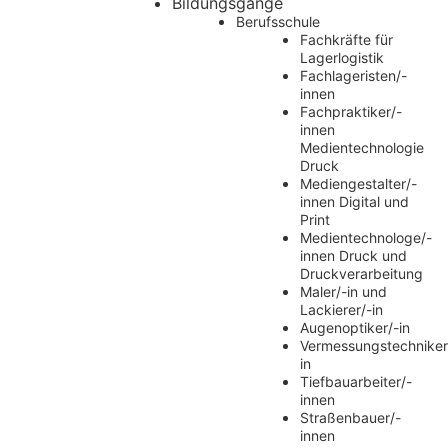
Bildungsgänge
Berufsschule
Fachkräfte für
Lagerlogistik
Fachlageristen/-
innen
Fachpraktiker/-
innen
Medientechnologie
Druck
Mediengestalter/-
innen Digital und
Print
Medientechnologe/-
innen Druck und
Druckverarbeitung
Maler/-in und
Lackierer/-in
Augenoptiker/-in
Vermessungstechniker
in
Tiefbauarbeiter/-
innen
Straßenbauer/-
innen