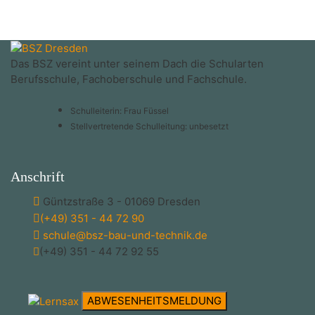
Das BSZ vereint unter seinem Dach die Schularten
Berufsschule, Fachoberschule und Fachschule.
Schulleiterin: Frau Füssel
Stellvertretende Schulleitung: unbesetzt
Anschrift
Güntzstraße 3 - 01069 Dresden
(+49) 351 - 44 72 90
schule@bsz-bau-und-technik.de
(+49) 351 - 44 72 92 55
ABWESENHEITSMELDUNG